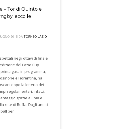
a – Tor di Quinto e
yngby: ecco le
i
GIUGNO 2015
DA
TORNEO LAZIO
spettati negli ottavi di finale
 edizione del Lazio Cup
 prima gara in programma,
rosinone e Fiorentina, ha
oscani dopo la lotteria dei
empi regolamentari, infatti,
vantaggio grazie a Coia e
lla rete di Buffa. Dagli undici
ball per i