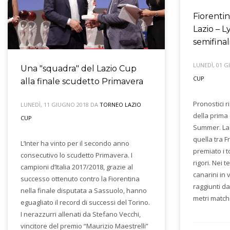
Fiorentin
Lazio – L
semifinal
LUNEDÌ, 01 
Una "squadra" del Lazio Cup
CUP
alla finale scudetto Primavera
Pronostici ri
LUNEDÌ, 11 GIUGNO 2018
DA
TORNEO LAZIO
della prima
CUP
Summer. La
quella tra F
L’Inter ha vinto per il secondo anno
premiato i t
consecutivo lo scudetto Primavera. I
rigori. Nei t
campioni d’Italia 2017/2018, grazie al
canarini in 
successo ottenuto contro la Fiorentina
raggiunti da
nella finale disputata a Sassuolo, hanno
metri match 
eguagliato il record di successi del Torino.
I nerazzurri allenati da Stefano Vecchi,
vincitore del premio “Maurizio Maestrelli”