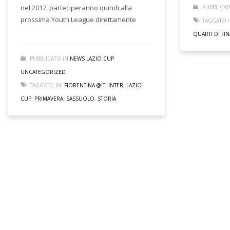
nel 2017, parteciperanno quindi alla
PUBBLICAT
prossima Youth League direttamente
TAGGATO I
QUARTI DI FIN
PUBBLICATO IN
NEWS LAZIO CUP
,
UNCATEGORIZED
TAGGATO IN:
FIORENTINA @IT
,
INTER
,
LAZIO
CUP
,
PRIMAVERA
,
SASSUOLO
,
STORIA