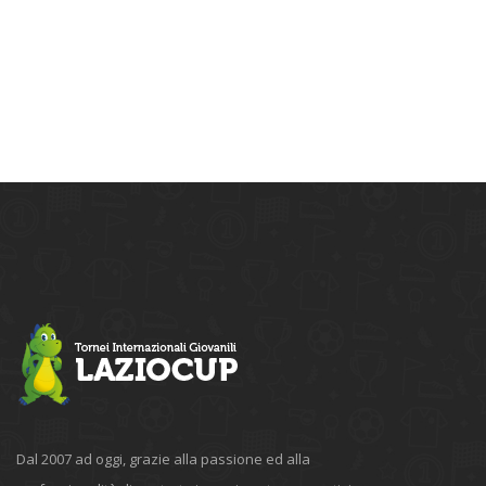
Dal 2007 ad oggi, grazie alla passione ed alla