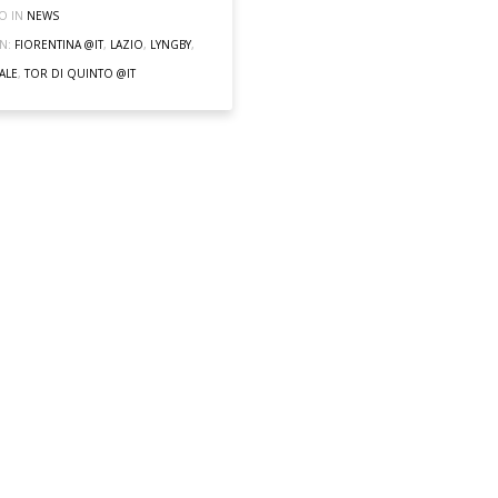
O IN
NEWS
N:
FIORENTINA @IT
,
LAZIO
,
LYNGBY
,
ALE
,
TOR DI QUINTO @IT