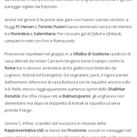
pareggio siglato da Esposito.
Anche nel girone D le prime due gare non hanno sancito vincitori: a
Fiuggi
FC Henan
e
Toronto Fusion
hanno terminato senza reti mentre
tra
Fiorentina
e
Salernitana
. Per i toscani gol di Djibril e Ghilardi,
campani in rete con Fois e Ramazzotti.
Previsione rispettate nel gruppo A: a
Villalba di Guidonia
i padroni di
casa allenati da mister Carrarini tengono bene il campo contro la
Roma
ma si devono arrendere al tris giallorosso timbrato da
Logrieco, Anticoli ed Evangelisti. Da segnalare, però, il rigore parato
dall’estremo difensore di casa Bartucca con le squadre ancora sullo
0-0. Nello stesso raggruppamento partenza sprint dello
Shakhtar
Donetsk
che rifila cinque reti al
Balmazujvaros
: gli ungheresi non
demeritano ma dopo la doppietta di Kobak la squadra ucraina
prende il largo.
Girone C, infine, scandito dal successo in rimonta della
Rappresentativa LND
ai danni del
Frosinone
: ciociari in vantaggio nel