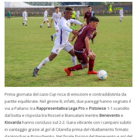
Prima giornata del
Lazio Cup
ricca di emozioni e contraddistinta da
partite equilibrate. Nel girone B, infatti, due pareggi hanno segnato il
via a Paliano: tra
Rappresentativa Lega Pro
e
Pistoiese
1-1 scandito
dal botta e risposta tra Rosset e Biancalani mentre
Benevento
e
Kisvarda
hanno concluso sul 2-2. Gara vibrante con i campani subito
in vantaggio grazie al gol di Citarella prima del ribaltamento firmato
da Honchar e Riznychenko. Nel finale forcing del Benevento e gol del