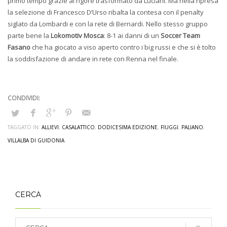
primo tempo grazie al rigore trasformato da Luciani. Ma nella ripresa
la selezione di Francesco D’Urso ribalta la contesa con il penalty
siglato da Lombardi e con la rete di Bernardi. Nello stesso gruppo
parte bene la
Lokomotiv Mosca
: 8-1 ai danni di un
Soccer Team
Fasano
che ha giocato a viso aperto contro i big russi e che si è tolto
la soddisfazione di andare in rete con Renna nel finale.
TAGGATO IN:
ALLIEVI
,
CASALATTICO
,
DODICESIMA EDIZIONE
,
FIUGGI
,
PALIANO
,
VILLALBA DI GUIDONIA
CERCA