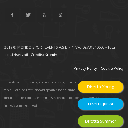
2019 © MONDO SPORT EVENTS A.S.D - P. IVA.: 02781340605 - Tutti i
diritti riservati - Credits:
Kromin
Privacy Policy
|
Cookie Policy
È vietata la riproduzione, anche solo parziale, di contenuti e grafica. Tutte le immagini, i
Diretta Young
video, i loghi ed i testi proposti appartengono ai singoli proprietari. In caso di lesione dei
diritti d’autore, contattare l'amministratore del sito. I contenuti verranno
Diretta Junior
immediatamente rimossi.
Diretta Summer